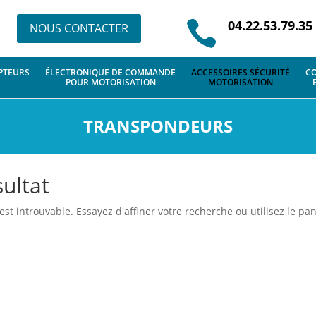
04.22.53.79.35

NOUS CONTACTER
PTEURS
ÉLECTRONIQUE DE COMMANDE
ACCESSOIRES SÉCURITÉ
CO
POUR MOTORISATION
MOTORISATION
TRANSPONDEURS
ultat
 introuvable. Essayez d'affiner votre recherche ou utilisez le pann