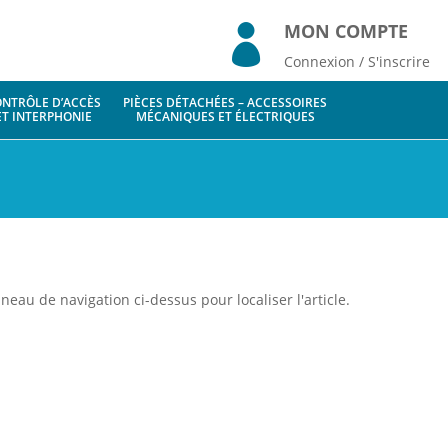
MON COMPTE

Connexion / S'inscrire
NTRÔLE D’ACCÈS
PIÈCES DÉTACHÉES – ACCESSOIRES
ET INTERPHONIE
MÉCANIQUES ET ÉLECTRIQUES
eau de navigation ci-dessus pour localiser l'article.