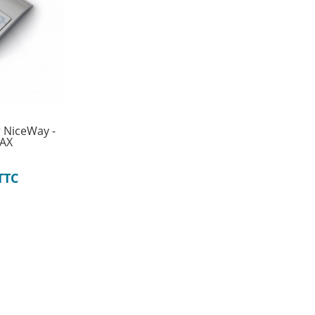
 NiceWay -
AX
TTC