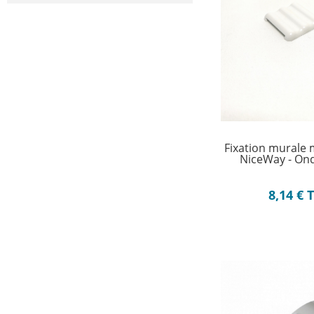
Fixation murale
NiceWay - O
8,14
€