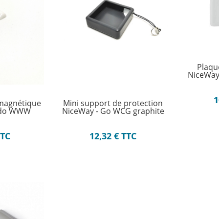
Plaqu
NiceWay
1
 magnétique
Mini support de protection
ndo WWW
NiceWay - Go WCG graphite
TTC
12,32
€
TTC