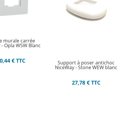
e murale carrée
 - Opla WSW Blanc
0,44
€
TTC
Support à poser antichoc
NiceWay - Stone WEW blanc
27,78
€
TTC