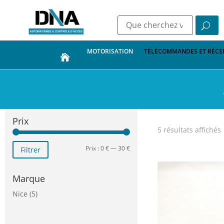
MOTORISATION
TÉLÉCOMMANDES ET RÉCE
Prix
5 résultats affichés
Prix
Prix
Prix :
0 €
—
30 €
Filtrer
min
max
Marque
Nice
(5)