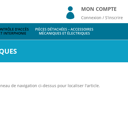
MON COMPTE

Connexion / S'inscrire
NTRÔLE D’ACCÈS
PIÈCES DÉTACHÉES – ACCESSOIRES
ET INTERPHONIE
MÉCANIQUES ET ÉLECTRIQUES
QUES
eau de navigation ci-dessus pour localiser l'article.