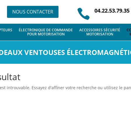
04.22.53.79.35

NOUS CONTACTER
PTEURS
ÉLECTRONIQUE DE COMMANDE
ACCESSOIRES SÉCURITÉ
CO
POUR MOTORISATION
MOTORISATION
DEAUX VENTOUSES ÉLECTROMAGNÉTI
ultat
 introuvable. Essayez d'affiner votre recherche ou utilisez le pann