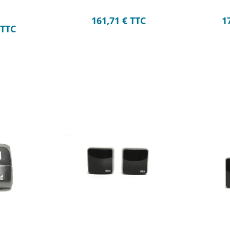
)
161,71
€
TTC
1
TTC