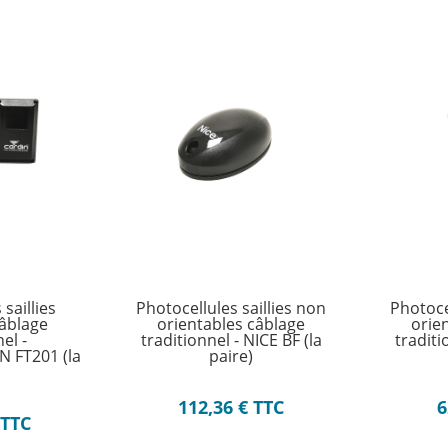
saillies
Photocellules saillies non
Photoce
câblage
orientables câblage
orie
el -
traditionnel - NICE BF (la
traditi
 FT201 (la
paire)
)
112,36
€
TTC
6
TTC