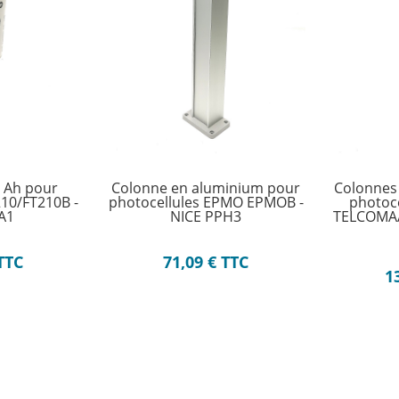
7 Ah pour
Colonne en aluminium pour
Colonnes
210/FT210B -
photocellules EPMO EPMOB -
photoc
A1
NICE PPH3
TELCOMA/
TTC
71,09
€
TTC
1