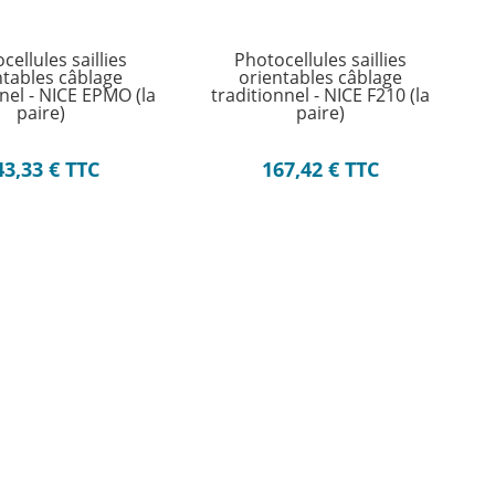
cellules saillies
Photocellules saillies
ntables câblage
orientables câblage
nel - NICE EPMO (la
traditionnel - NICE F210 (la
paire)
paire)
43,33
€
TTC
167,42
€
TTC