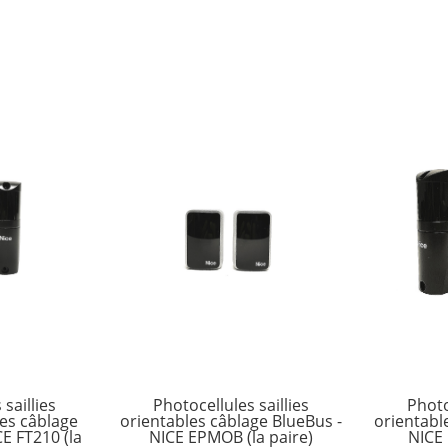
saillies
Photocellules saillies
Photo
les câblage
orientables câblage BlueBus -
orientabl
CE FT210 (la
NICE EPMOB (la paire)
NICE 