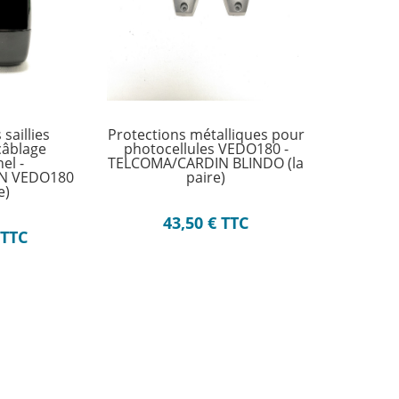
saillies
Protections métalliques pour
câblage
photocellules VEDO180 -
el -
TELCOMA/CARDIN BLINDO (la
N VEDO180
paire)
e)
43,50
€
TTC
TTC