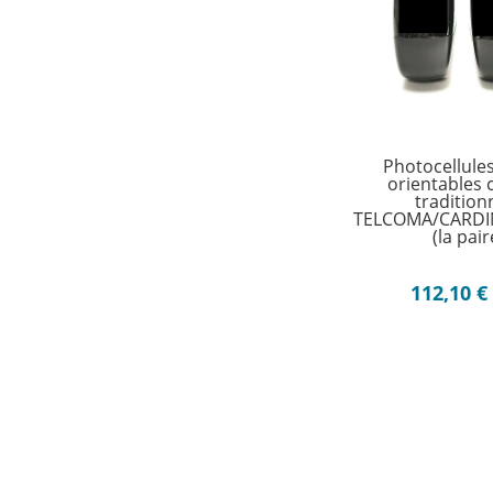
Photocellules 
orientables 
traditionn
TELCOMA/CARDI
(la pair
112,10
€