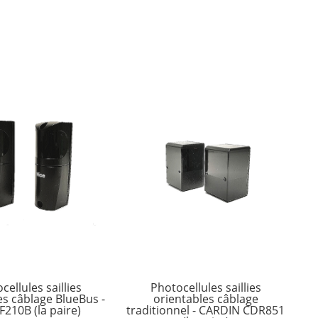
cellules saillies
Photocellules saillies
es câblage BlueBus -
orientables câblage
F210B (la paire)
traditionnel - CARDIN CDR851