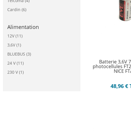
Telcoma
(4)
Cardin
(6)
Alimentation
12V
(11)
3,6V
(1)
BLUEBUS
(3)
Batterie 3,6V 
24 V
(11)
photocellules FT
NICE FT
230 V
(1)
48,96
€