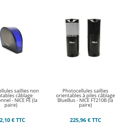
llules saillies non
Photocellules saillies
ntables câblage
orientables à piles câblage
onnel - NICE FE (la
BlueBus - NICE FT210B (la
paire)
paire)
2,10
€
TTC
225,96
€
TTC