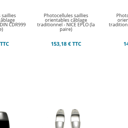
saillies
Photocellules saillies
Photo
câblage
orientables câblage
orie
ARDIN CDR999
traditionnel - NICE EPLO (la
tradition
e)
paire)
TTC
153,18
€
TTC
1