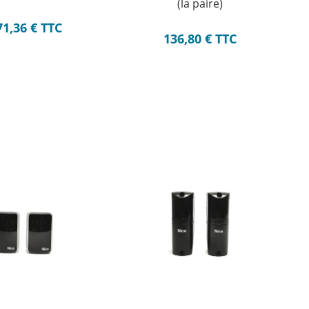
(la paire)
71,36
€
TTC
136,80
€
TTC