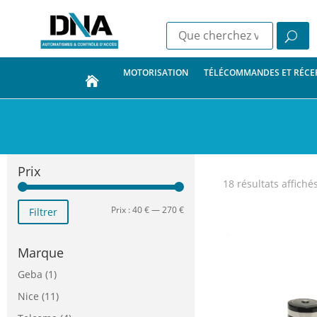
MOTORISATION
TÉLÉCOMMANDES ET RÉCE
Prix
18 résultats affiché
Prix
Prix
Prix :
40 €
—
270 €
Filtrer
min
max
Marque
Geba
(1)
Nice
(11)