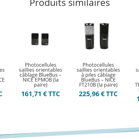
Produits similaires
Photocellules
Photocellules
les
saillies orientables
saillies orientables
s
câblage BlueBus –
à piles câblage
ICE
NICE EPMOB (la
BlueBus – NICE
paire)
FT210B (la paire)
T
C
161,71
€
TTC
225,96
€
TTC