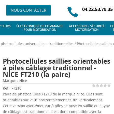
04.22.53.79.35

NOUS CONTACTER
PTEURS
ÉLECTRONIQUE DE COMMANDE
ACCESSOIRES SÉCURITÉ
CO
POUR MOTORISATION
MOTORISATION
/
photocellules universelles - traditionnelles
/
Photocellules saillies
Photocellules saillies orientables
à piles câblage traditionnel -
NICE FT210 (la paire)
Marque :
Nice
Réf : FT210
Paire de photocellules FT210 de la marque Nice. Elles sont
orientables sur 210° horizontalement et 30° verticalement.
Cette version avec émetteur à piles se pose en saillie et le type
de câblage est traditionnel. Il est donc compatible avec la