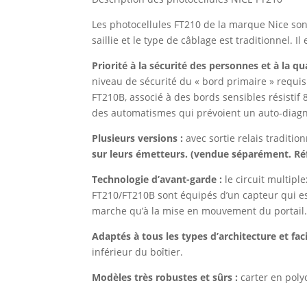
Les photocellules FT210 de la marque Nice sont
saillie et le type de câblage est traditionnel
Priorité à la sécurité des personnes et à la qu
niveau de sécurité du « bord primaire » requis p
FT210B, associé à des bords sensibles résistif
des automatismes qui prévoient un auto-diag
Plusieurs versions :
avec sortie relais traditio
sur leurs émetteurs. (vendue séparément. Ré
Technologie d’avant-garde :
le circuit multipl
FT210/FT210B sont équipés d’un capteur qui es
marche qu’à la mise en mouvement du portail. P
Adaptés à tous les types d’architecture et facil
inférieur du boîtier.
Modèles très robustes et sûrs :
carter en poly