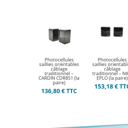
Photocellules
Photocellules
saillies orientables
saillies orientab
câblage
câblage
traditionnel –
traditionnel – N
CARDIN CDR851 (la
EPLO (la paire)
paire)
153,18
€
TT
136,80
€
TTC