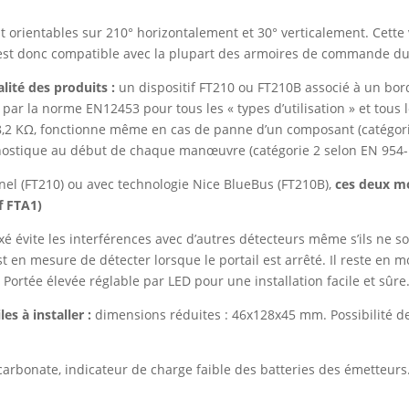
 orientables sur 210° horizontalement et 30° verticalement. Cette
. Il est donc compatible avec la plupart des armoires de commande d
alité des produits :
un dispositif FT210 ou FT210B associé à un bord
ar la norme EN12453 pour tous les « types d’utilisation » et tous le
 8,2 KΩ, fonctionne même en cas de panne d’un composant (catégorie
nostique au début de chaque manœuvre (catégorie 2 selon EN 954-
nnel (FT210) ou avec technologie Nice BlueBus (FT210B),
ces deux mo
f FTA1)
exé évite les interférences avec d’autres détecteurs même s’ils ne s
t en mesure de détecter lorsque le portail est arrêté. Il reste en
ortée élevée réglable par LED pour une installation facile et sûre
es à installer :
dimensions réduites : 46x128x45 mm. Possibilité de
carbonate, indicateur de charge faible des batteries des émetteurs