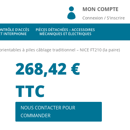
MON COMPTE

Connexion / S'inscrire
NTRÔLE D’ACCÈS
PIÈCES DÉTACHÉES – ACCESSOIRES
ET INTERPHONIE
MÉCANIQUES ET ÉLECTRIQUES
 orientables à piles câblage traditionnel – NICE FT210 (la paire)
268,42
€
TTC
NOUS CONTACTER POUR
COMMANDER