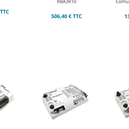
RBA3R10
Comun
TTC
506,40
€
TTC
1