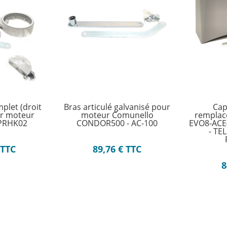
mplet (droit
Bras articulé galvanisé pour
Cap
ur moteur
moteur Comunello
remplac
 PRHK02
CONDOR500 - AC-100
EVO8-ACE
- T
TTC
89,76
€
TTC
8