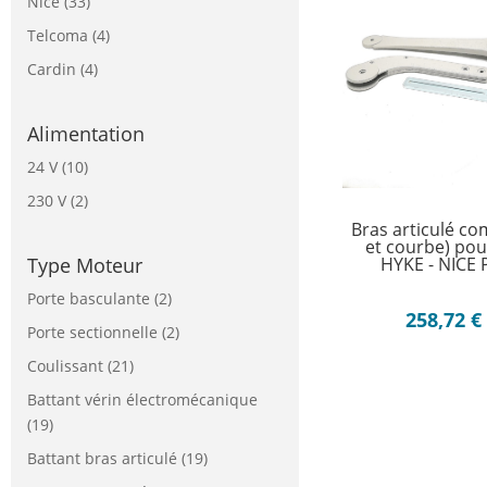
Nice
(33)
Telcoma
(4)
Cardin
(4)
Alimentation
24 V
(10)
230 V
(2)
Bras articulé co
et courbe) po
Type Moteur
HYKE - NICE
Porte basculante
(2)
258,72
€
Porte sectionnelle
(2)
Coulissant
(21)
Battant vérin électromécanique
(19)
Battant bras articulé
(19)