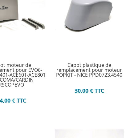
ot moteur de
Capot plastique de
ement pour EVO6-
remplacement pour moteur
401-ACE601-ACE801
POPKIT - NICE PPD0723.4540
ELCOMA/CARDIN
RSCOPEVO
30,00
€
TTC
4,00
€
TTC