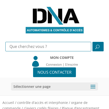
MON COMPTE

Connexion | S'inscrire
NOUS CONTACTER
Sélectionner une page
Accueil
/
contrôle d'accès et interphonie
/
organe de
commande
/
claviers codés filaires
/
Plaque d’encastrement