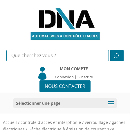
MON COMPTE

Connexion | S'inscrire
NOUS CONTACTER
Sélectionner une page
Accueil
/
contrôle d'accès et interphonie
/
verrouillage
/
gâches
électriques
/
Gâche électrique à émission de courant 12V