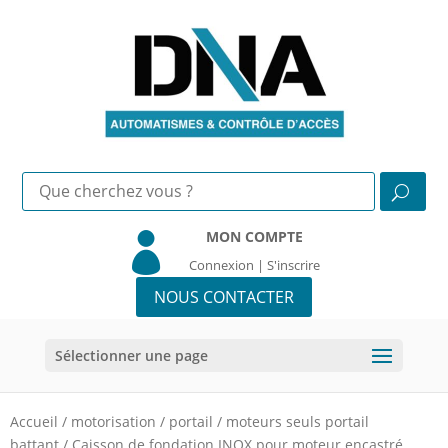
MON COMPTE

Connexion | S'inscrire
NOUS CONTACTER
Sélectionner une page
Accueil
/
motorisation
/
portail
/
moteurs seuls portail
battant
/
Caisson de fondation INOX pour moteur encastré