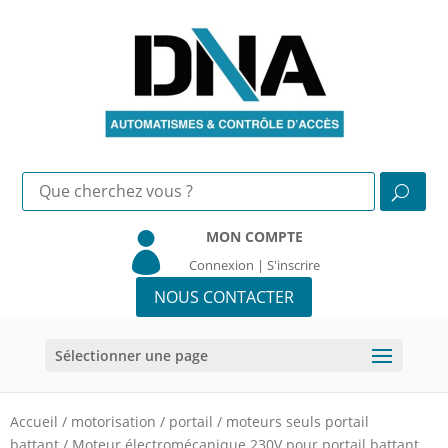
MON COMPTE

Connexion | S'inscrire
NOUS CONTACTER
Sélectionner une page
Accueil
/
motorisation
/
portail
/
moteurs seuls portail
battant
/
Moteur électromécanique 230V pour portail battant