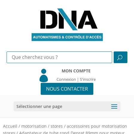
MON COMPTE

Connexion | S'inscrire
NOUS CONTACTER
Sélectionner une page
Accueil
/
motorisation
/
stores
/
accessoires pour motorisation
stores
/
Adaptateur de tube rond Deprat 89mm pour moteur