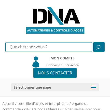
MON COMPTE

Connexion | S'inscrire
NOUS CONTACTER
Sélectionner une page
Accueil
/
contrôle d'accès et interphonie
/
organe de
commande
/
claviers codés filaires
/
Boîtier saillie inox pour