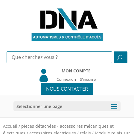
MON COMPTE

Connexion | S'inscrire
NOUS CONTACTER
Sélectionner une page
Accueil
/
pièces détachées - accessoires mécaniques et
électriques
/
accessoires électriques
/
relais
/
Module relais sur