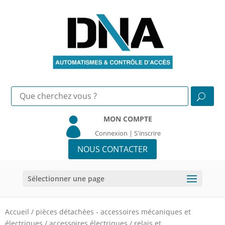
MON COMPTE

Connexion | S'inscrire
NOUS CONTACTER
Sélectionner une page
Accueil
/
pièces détachées - accessoires mécaniques et
électriques
/
accessoires électriques
/
relais et