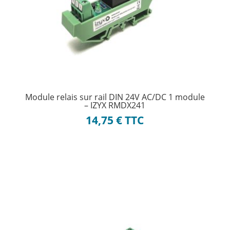
Module relais sur rail DIN 24V AC/DC 1 module
– IZYX RMDX241
14,75
€
TTC